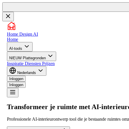
Home Design AI
Home
AI-tools
NIEUW
Plattegronden
Inspiratie
Diensten
Prijzen
Nederlands
Inloggen
Inloggen
Transformeer je ruimte met
AI-interieu
Professionele AI-interieurontwerp tool die je bestaande ruimtes omz