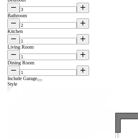
Bathroom
Kitchen
Living Room
Dining Room
Include Garage
Style