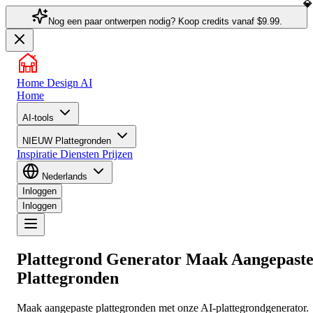
Nog een paar ontwerpen nodig? Koop credits vanaf
$9.99.
Home Design AI
Home
AI-tools
NIEUW
Plattegronden
Inspiratie
Diensten
Prijzen
Nederlands
Inloggen
Inloggen
Plattegrond Generator
Maak Aangepast
Plattegronden
Maak aangepaste plattegronden met onze AI-plattegrondgenerator.