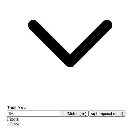
Total Area
m²
Metric (m²)
sq ft
Imperial (sq ft)
Floors
1 Floor