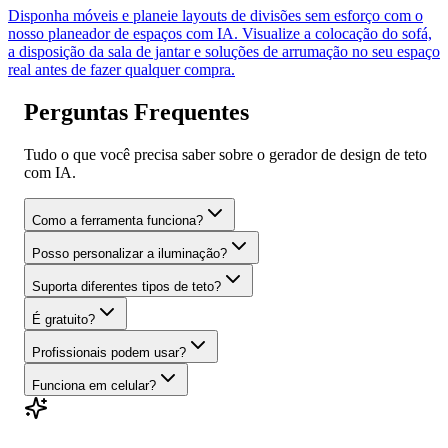
Disponha móveis e planeie layouts de divisões sem esforço com o
nosso planeador de espaços com IA. Visualize a colocação do sofá,
a disposição da sala de jantar e soluções de arrumação no seu espaço
real antes de fazer qualquer compra.
Perguntas Frequentes
Tudo o que você precisa saber sobre o gerador de design de teto
com IA.
Como a ferramenta funciona?
Posso personalizar a iluminação?
Suporta diferentes tipos de teto?
É gratuito?
Profissionais podem usar?
Funciona em celular?