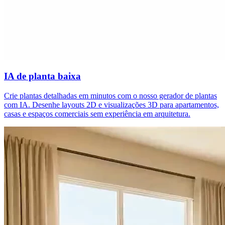
IA de planta baixa
Crie plantas detalhadas em minutos com o nosso gerador de plantas
com IA. Desenhe layouts 2D e visualizações 3D para apartamentos,
casas e espaços comerciais sem experiência em arquitetura.