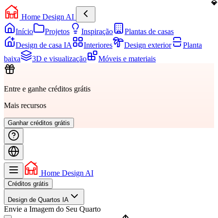
Home Design AI
Início
Projetos
Inspiração
Plantas de casas
Design de casa IA
Interiores
Design exterior
Planta
baixa
3D e visualização
Móveis e materiais
Entre e ganhe créditos grátis
Mais recursos
Ganhar créditos grátis
Home Design AI
Créditos grátis
Design de Quartos IA
Envie a Imagem do Seu Quarto