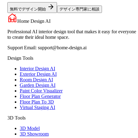
無料でデザイン開始
デザイン専門家に相談
Home Design AI
Professional AI interior design tool that makes it easy for everyone
to create their ideal home space.
Support Email:
support@home-design.ai
Design Tools
Interior Design AI
Exterior Design AI
Room Design AI
Garden Design AI
Paint Color Visualizer
Floor Plan Generator
Floor Plan To 3D
Virtual Staging AI
3D Tools
3D Model
3D Showroom