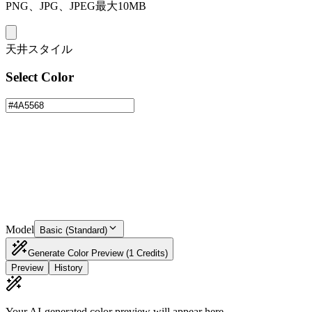
PNG、JPG、JPEG最大10MB
天井スタイル
Select Color
Model
Basic (Standard)
Generate Color Preview
(1 Credits)
Preview
History
Your AI-generated color preview will appear here