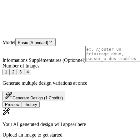
Model
Basic (Standard)
Informations Supplémentaires (Optionnel)
Number of Images
1
2
3
4
Generate multiple design variations at once
Generate Design
(1 Credits)
Preview
History
Your AI-generated design will appear here
Upload an image to get started