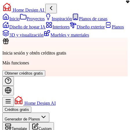
Home Design AI
Inicio
Proyectos
Inspiración
Planos de casas
Diseño de hogar IA
Interiores
Diseño exterior
Planos
3D y visualización
Muebles y materiales
Inicia sesión y obtén créditos gratis
Más funciones
Obtener créditos gratis
Home Design AI
Créditos gratis
Generador de Planos
Template
Custom