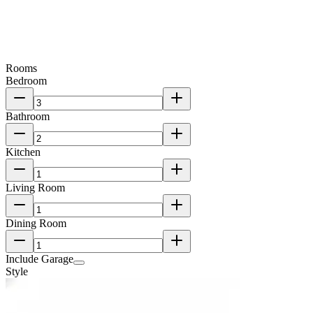
Rooms
Bedroom
Bathroom
Kitchen
Living Room
Dining Room
Include Garage
Style