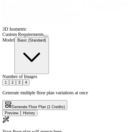
3D Isometric
Custom Requirements
Model
Basic (Standard)
Number of Images
1
2
3
4
Generate multiple floor plan variations at once
Generate Floor Plan
(1 Credits)
Preview
History
Your floor plan will appear here