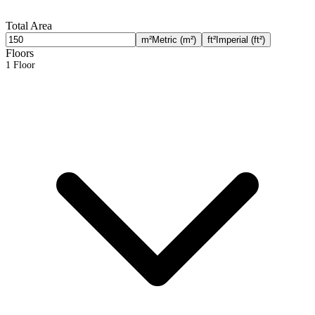
Total Area
m²
Metric (m²)
ft²
Imperial (ft²)
Floors
1 Floor