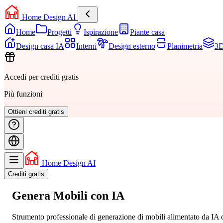
Home Design AI
Home
Progetti
Ispirazione
Piante casa
Design casa IA
Interni
Design esterno
Planimetria
3D
Accedi per crediti gratis
Più funzioni
Ottieni crediti gratis
Home Design AI
Crediti gratis
Genera
Mobili
con IA
Strumento professionale di generazione di mobili alimentato da IA ch