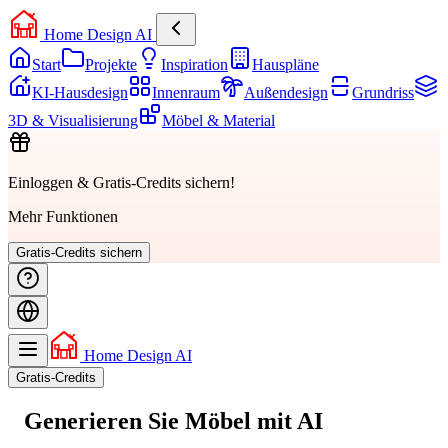
Home Design AI
Start
Projekte
Inspiration
Hauspläne
KI-Hausdesign
Innenraum
Außendesign
Grundriss
3D & Visualisierung
Möbel & Material
Einloggen & Gratis-Credits sichern!
Mehr Funktionen
Gratis-Credits sichern
Home Design AI
Gratis-Credits
Generieren Sie
Möbel
mit AI